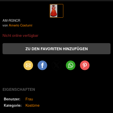
AM-RGNCR
von
Amerio Costumi
Nicht online verfügbar
Email
Facebook
X
WhatsApp
Pinterest
(Twitter)
EIGENSCHAFTEN
Benutzer:
Frau
Kategorie:
Kostüme