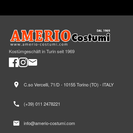
Kostümgeschäft in Turin seit 1969
location_on
C.so Vercelli, 71/D - 10155 Torino (TO) - ITALY
call
(+39) 011 2478221
mail
info@amerio-costumi.com