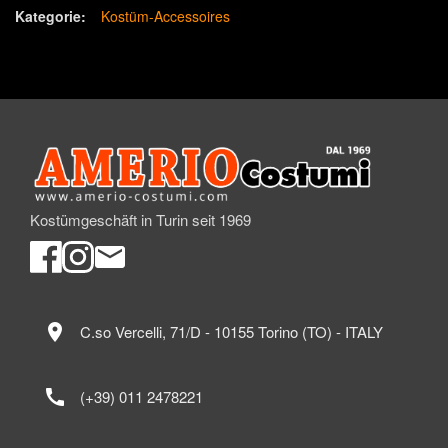
Kategorie:
Kostüm-Accessoires
Kostümgeschäft in Turin seit 1969
location_on
C.so Vercelli, 71/D - 10155 Torino (TO) - ITALY
call
(+39) 011 2478221