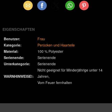
Email
Facebook
X
WhatsApp
Pinterest
(Twitter)
EIGENSCHAFTEN
Benutzer:
Frau
Kategorie:
Perücken und Haarteile
Material:
100 % Polyester
Serienende:
Serienende
Unterkategorie:
Serienende
Nicht geeignet für Minderjährige unter 14
WARNHINWEISE!:
Jahren
Vom Feuer fernhalten