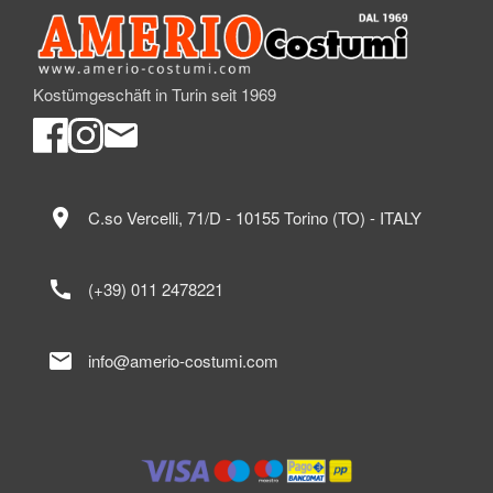
Kostümgeschäft in Turin seit 1969
location_on
C.so Vercelli, 71/D - 10155 Torino (TO) - ITALY
call
(+39) 011 2478221
mail
info@amerio-costumi.com