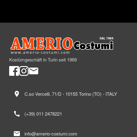
Kostümgeschäft in Turin seit 1969
location_on
C.so Vercelli, 71/D - 10155 Torino (TO) - ITALY
call
(+39) 011 2478221
mail
info@amerio-costumi.com