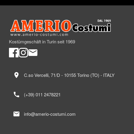
Kostümgeschäft in Turin seit 1969
location_on
C.so Vercelli, 71/D - 10155 Torino (TO) - ITALY
call
(+39) 011 2478221
mail
info@amerio-costumi.com