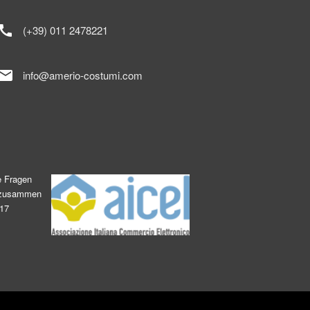
call
(+39) 011 2478221
mail
info@amerio-costumi.com
e Fragen
s zusammen
017