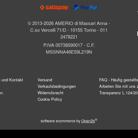
© 2013-2026 AMERIO di Massari Anna -
C.so Vercelli 71/D - 10155 Torino - 011
2478221
P.IVA 00738590017 - C.F.
MSSNNA46E59L219N
n und Kontakt
Versand
FAQ - Häufig gestellt
Verkaufsbedingungen
Arbeiten Sie mit un
en
Widerrufsrecht
Transparenz L.124/2
Cookie Policy
®
software ecommerce by
Open2b