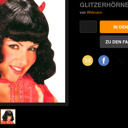
GLITZERHÖRN
von
Widmann
Email
Facebook
X
(Twitter)