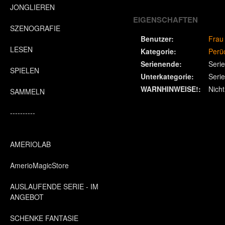
JONGLIEREN
EIGENSCHAFTEN
SZENOGRAFIE
Benutzer:
Frau
LESEN
Kategorie:
Perü
Serienende:
Seri
SPIELEN
Unterkategorie:
Seri
WARNHINWEISE!:
Nicht
SAMMELN
----------
AMERIOLAB
AmerioMagicStore
AUSLAUFENDE SERIE - IM
ANGEBOT
SCHENKE FANTASIE