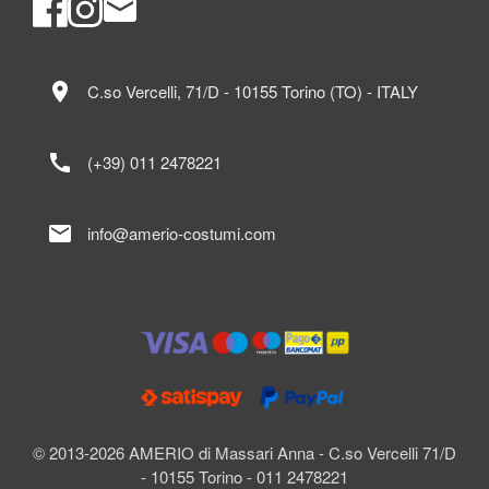
location_on
C.so Vercelli, 71/D - 10155 Torino (TO) - ITALY
call
(+39) 011 2478221
mail
info@amerio-costumi.com
© 2013-2026 AMERIO di Massari Anna - C.so Vercelli 71/D
- 10155 Torino - 011 2478221