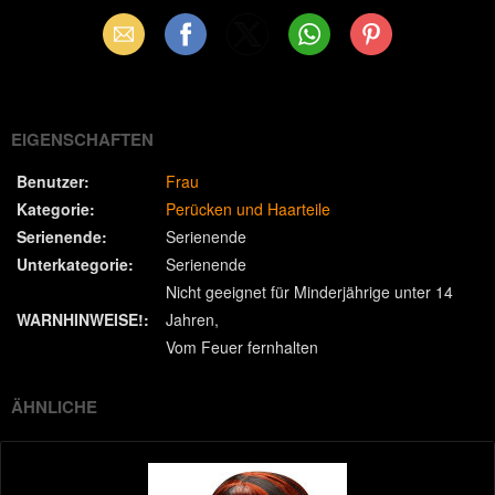
Email
Facebook
X
WhatsApp
Pinterest
(Twitter)
EIGENSCHAFTEN
Benutzer:
Frau
Kategorie:
Perücken und Haarteile
Serienende:
Serienende
Unterkategorie:
Serienende
Nicht geeignet für Minderjährige unter 14
WARNHINWEISE!:
Jahren
Vom Feuer fernhalten
ÄHNLICHE