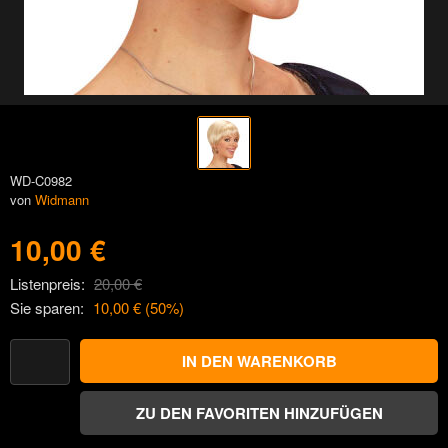
WD-C0982
von
Widmann
10,00 €
Listenpreis:
20,00 €
Sie sparen:
10,00 €
(
50
%)