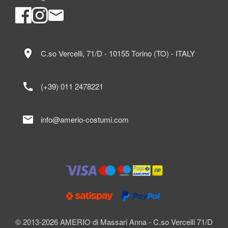
location_on
C.so Vercelli, 71/D - 10155 Torino (TO) - ITALY
call
(+39) 011 2478221
mail
info@amerio-costumi.com
© 2013-2026 AMERIO di Massari Anna - C.so Vercelli 71/D