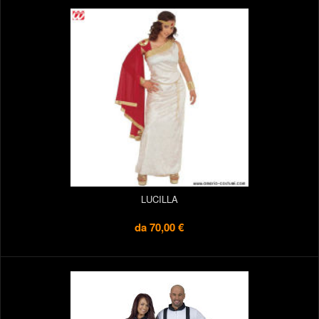
LUCILLA
da
70,00 €