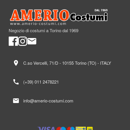
Negozio di costumi a Torino dal 1969
location_on
C.so Vercelli, 71/D - 10155 Torino (TO) - ITALY
call
(+39) 011 2478221
mail
info@amerio-costumi.com