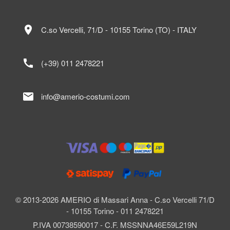
location_on
C.so Vercelli, 71/D - 10155 Torino (TO) - ITALY
call
(+39) 011 2478221
mail
info@amerio-costumi.com
© 2013-2026 AMERIO di Massari Anna - C.so Vercelli 71/D
- 10155 Torino - 011 2478221
P.IVA 00738590017 - C.F. MSSNNA46E59L219N